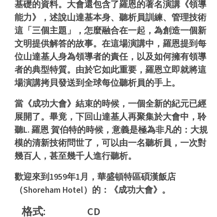
基礎的資料。大會還包含了羅恩的著名演講《領導
能力》，述說山達基本身、聽析員訓練、管理技術
這「三個主題」，怎麼融合在一起，為創造一個新
文明提供解答的故事。在這場演講中，羅恩提到每
位山達基人身為領導者的責任，以及如何擁有領導
者的典型特質。由於它如此重要，羅恩立即就將這
場演講拷貝發送到全球每位聽析員的手上。
當《成功大會》結束的時候，一個全新的紀元已經
展開了。畢竟，下回山達基人再聚集於大會中，聆
聽L. 羅恩 賀伯特的時候，意義是極為非凡的：大規
模的清新技術問世了，可以由一名聽析員，一次對
幾百人，甚至幾千人進行聽析。
歡迎來到1959年1月，華盛頓特區碩漢飯店
（Shoreham Hotel）的：《成功大會》。
格式:
CD