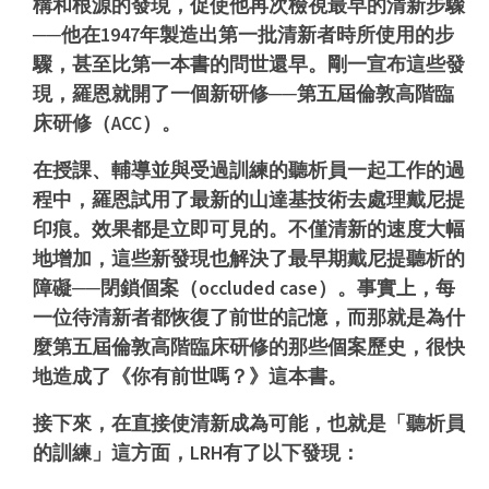
構和根源的發現，促使他再次檢視最早的清新步驟
──他在1947年製造出第一批清新者時所使用的步
驟，甚至比第一本書的問世還早。剛一宣布這些發
現，羅恩就開了一個新研修──第五屆倫敦高階臨
床研修（ACC）。
在授課、輔導並與受過訓練的聽析員一起工作的過
程中，羅恩試用了最新的山達基技術去處理戴尼提
印痕。效果都是立即可見的。不僅清新的速度大幅
地增加，這些新發現也解決了最早期戴尼提聽析的
障礙──閉鎖個案（occluded case）。
事實上，每
一位待清新者都恢復了前世的記憶，而那就是為什
麼第五屆倫敦高階臨床研修的那些個案歷史，很快
地造成了《你有前世嗎？》這本書。
接下來，在直接使清新成為可能，也就是「聽析員
的訓練」這方面，LRH有了以下發現：