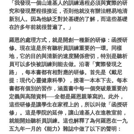
「我發現一個山達基人的訓練過程必須與實際的研
究和發現歷程很接近，否則他就沒有辦法輕易地清
新別人。因為他缺乏對於基礎的了解，而這些基礎
在許多年前就很普遍了。」
羅恩的處理方式，就是開創一種新的研修：函授研
修。
現在這是所有聽析員訓練重要的一環。同樣
地，它的目的與清新的速度關係密切，特別是聽析
員可以多快被訓練到能去做。
沿著「實際發現之
路」，每本書都有相對應的研修。首先是《戴尼
提：現代心靈健康科學》，接著一本本下去。每本
書都有個別的習作，涵蓋書中每一個突破最重要的
定義與高階資料──全都是羅恩親筆寫的。此外，
這些研修是讓學生在家裡上的，所以叫做「函授研
修」。這是學院的延伸，讓山達基人在進教室前，
就能開始聽析員訓練。這也解釋了為何羅恩在一九
五九年一月的《能力》雜誌中做了以下的聲明：