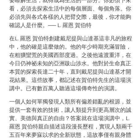
要瞭解生活，就得成為生活的一部分。
你必須下來
看，必須去探索生活中的每個層面、每個角落。你
必須先與各式各樣的人把臂交際，最後，你才能夠
確認人是什麼。
── L. 羅恩 賀伯特
在L. 羅恩 賀伯特創建戴尼提與山達基這非凡的旅程
中，他的確是這麼做的。他的年少時期充滿冒險，
在粗獷蠻荒的美國西部度過。之後他遠渡重洋，在
今日仍神祕未知的亞洲跋山涉水。他對於生命真正
本質的探索長達二十年，直到戴尼提與山達基才開
花結果。這些故事，都記述在賀伯特先生的這場演
講中。已有數百萬人聽過這場傳奇性的演講。
一個人如何單獨發現人類所有偏差錯亂的根源，並
提供一套有效的技術，讓人類提升到更高層次的誠
實、美德與真正的自由？答案就在這場演講中，L.
羅恩 賀伯特親自描述這段漫長歷程，實現人類兩千
五百年來夢寐以求的全新狀態，這故事僅有親身體