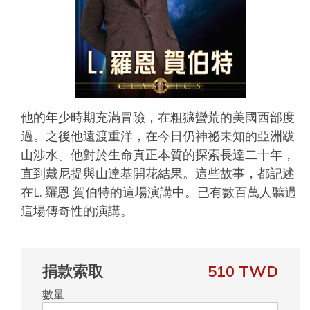
他的年少時期充滿冒險，在粗獷蠻荒的美國西部度
過。之後他遠渡重洋，在今日仍神祕未知的亞洲跋
山涉水。他對於生命真正本質的探索長達二十年，
直到戴尼提與山達基開花結果。這些故事，都記述
在L. 羅恩 賀伯特的這場演講中。已有數百萬人聽過
這場傳奇性的演講。
捐款索取
510 TWD
數量