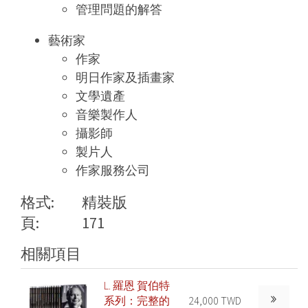
管理問題的解答
藝術家
作家
明日作家及插畫家
文學遺產
音樂製作人
攝影師
製片人
作家服務公司
格式:
精裝版
頁:
171
相關項目
L. 羅恩 賀伯特
系列：完整的
24,000 TWD