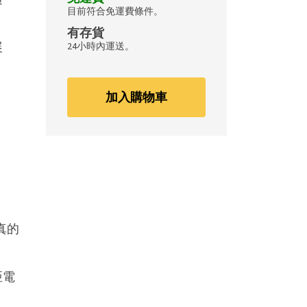
目前符合免運費條件。
有存貨
展
24小時內運送。
加入購物車
真的
亞電