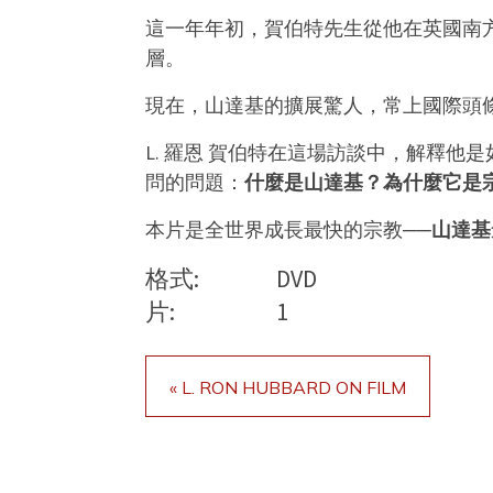
這一年年初，賀伯特先生從他在英國南
層。
現在，山達基的擴展驚人，常上國際頭
L. 羅恩 賀伯特在這場訪談中，解釋
問的問題：
什麼是山達基？為什麼它是
本片是全世界成長最快的宗教──
山達基
格式:
DVD
片:
1
« L. RON HUBBARD ON FILM