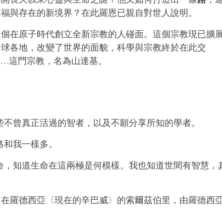
幸福與存在的新境界？在此羅恩已親自對世人說明。
這個在原子時代創立全新宗教的人碰面。這個宗教現已擴
全球各地，改變了世界的面貌，科學與宗教終於在此交
……這門宗教，名為山達基。
些不曾真正
活過
的智者，以及不願分享所知的學者。
路和我一樣多。
命，知道生命在這兩極是何模樣。我也知道世間
有
智慧，
6年5月在羅德西亞〈現在的辛巴威〉的索爾茲伯里，由羅德西