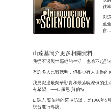
往
與
至
會
山達基簡介更多相關資料
我從不過與世隔絕的生活，也瞧不起那
有許多人比我聰明，但很少有人走過的
我見識過最榮華顯貴和最落魄潦倒的生
有希望。
──L. 羅恩 賀伯特
L. 羅恩 賀伯特的這場訪談，是196
視台進行專訪。