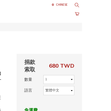
搜尋
捐款
680 TWD
索取
如
數量
什
語言
提
，
免運費
通