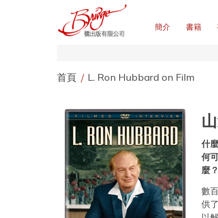
簡介
書籍
首頁
/
L. Ron Hubbard on Film
山
什
何
麼
數
供
以