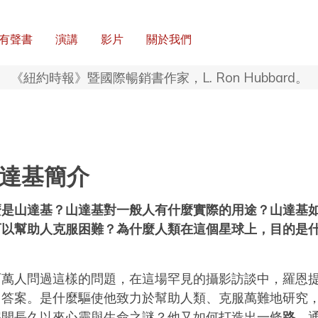
有聲書
演講
影片
關於我們
《紐約時報》暨國際暢銷書作家，L. Ron Hubbard。
達基簡介
麼是山達基？山達基對一般人有什麼實際的用途？山達基
可以幫助人克服困難？為什麼人類在這個星球上，目的是
？
百萬人問過這樣的問題，在這場罕見的攝影訪談中，羅恩
了答案。是什麼驅使他致力於幫助人類、克服萬難地研究
解開長久以來心靈與生命之謎？他又如何打造出一條
路
，