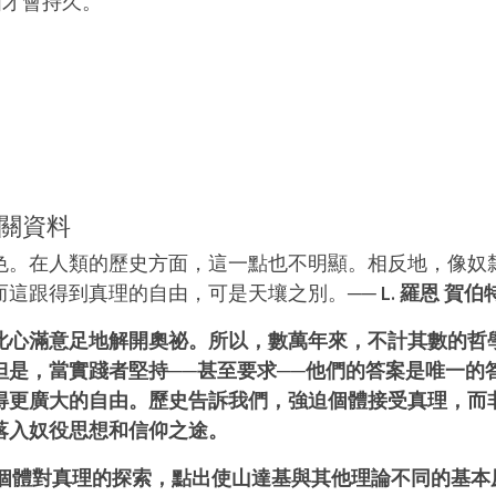
由才會持久。
相關資料
色。
在人類的歷史方面，這一點也不明顯。相反地，像奴
而這跟得到真理的自由，可是天壤之別。
── L. 羅恩 賀伯
此心滿意足地解開奧祕。所以，數萬年來，不計其數的哲
是，當實踐者堅持──甚至要求──他們的答案是唯一的
得更廣大的自由。歷史告訴我們，強迫個體接受真理，而
落入奴役思想和信仰之途。
講述個體對真理的探索，點出使山達基與其他理論不同的基本