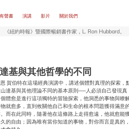
有聲書
演講
影片
關於我們
《紐約時報》暨國際暢銷書作家，L. Ron Hubbard。
達基與其他哲學的不同
 羅恩 賀伯特在這場經典演講中，講述個體對真理的探索，
使山達基與其他理論不同的基本原則──人必須自己發現真
。個體愈是進行這項獨特的冒險探索，他洞悉的事物與瞭
事物就愈多，直到攸關他自己和生命的根本問題獲得滿意
答。而在此同時，隨著他在這條路上走得愈遠，他就愈能
長久的自由；因為唯有當你知道的事物，對你而言是真的