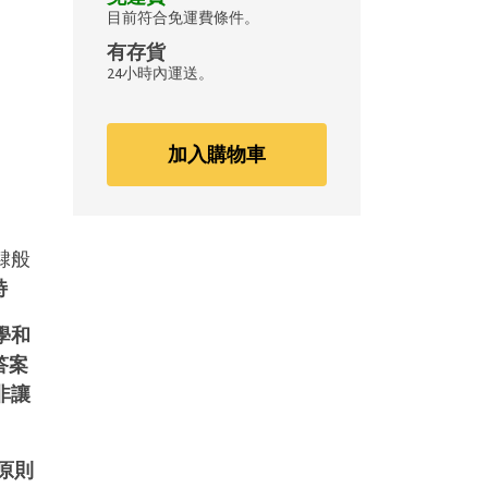
目前符合免運費條件。
有存貨
24小時內運送。
加入購物車
隸般
特
學和
答案
非讓
原則