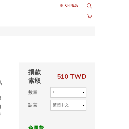
搜尋
捐款
510 TWD
索取
點
數量
解
語言
的
獲
，
免運費