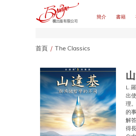
簡介
書籍
首頁
/
The Classics
山
L.
出
理
的
解
得