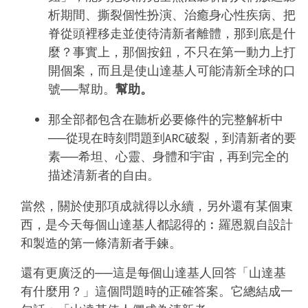
析期間、撕裂個性扮演、治癒身心性疾病、把
脊從頭裡移走並使待清新者離體，那到底是什
麼？事實上，那個按鈕，不只在第一動力上打
開個案，而且是使山達基人可能清新全球的口
號──幫助。
幫助。
那全部都包含在聽析必要條件的完整解析中
──從現在時刻問題到ARC破裂，到清新者的要
素──希坦、心靈、身體和宇宙，再到完全的
描述清新者的自由。
當然，關於使那項成就得以永續，另外還有某個東
西，是今天每個山達基人都認得的︰羅恩親自設計
和製造的第一條清新者手鍊。
還有更廣泛的──這是每個山達基人回答「山達基
有什麼用？」這個問題時的正確答案。它總結成一