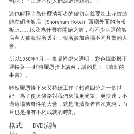
句話：「山達基使人們成為清新者。」
這也解釋了為什麼清新者的確切定義要加上花紋裝
飾在碩漢飯店（Shoreham Hotel）西廳外面的海報
板上……以及為什麼在開始之前，有不少幸運的飯
店客人被海報所吸引，報名參加這場不同凡響的大
會。
所以1958年7月──會場裡燈火通明，彩色攝影機正
運轉著──此時羅恩步上講台，講的是︰《清新的
事實》。
雖然羅恩接下來又持續工作了超過四分之一個世
紀，為了使這條路對我們來說更簡單、更快速，不
過這場傳奇性的大會，就是讓清新者首次實現，而
且也是擁有不朽成就的時刻。
格式:
DVD演講