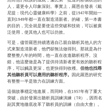
然而他們在談的成就，遠比第一批達到那個狀態的
人，還更令人印象深刻。事實上，羅恩在發表《戴
尼提：現代心靈健康科學》之前，從1947年開始一
直到1949年都一直在製造清新者。的確，第一本書
的目的，完全就是要使這些突破和技術，可以被廣
泛使用，使其他人也可以仿效。
可是，儘管羅恩持續透過自己親自聽析其他人的方
式來製造清新者，他們卻無法做得到。那就是為什
麼整整八年的時間，他一直在改進聽析程序。沒
錯，他這麼做是為了提供待清新者更有效的聽析程
序，可以觸及更深，也更快得到收穫。
但他也找尋
其他聽析員可以應用的聽析程序。
因此羅恩的研究
有整整一半是致力在訓練方面。
這個故事穩定地進展，而同時，在1957年有了重大
突破，由於發展出聽析員訓練演練（TR），因而名
副其實地徹底改革了聽析員的訓練（自由大會）。