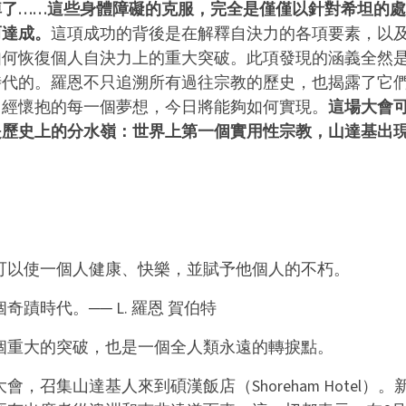
掉了……這些身體障礙的克服，完全是僅僅以針對希坦的處
而達成。
這項成功的背後是在解釋自決力的各項要素，以
如何恢復個人自決力上的重大突破。此項發現的涵義全然
時代的。羅恩不只追溯所有過往宗教的歷史，也揭露了它
曾經懷抱的每一個夢想，今日將能夠如何實現。
這場大會
是歷史上的分水嶺：世界上第一個實用性宗教，山達基出
。
可以使一個人健康、快樂，並賦予他個人的不朽。
個奇蹟時代。
── L. 羅恩 賀伯特
一個重大的突破，也是一個全人類永遠的轉捩點。
召集山達基人來到碩漢飯店（Shoreham Hotel）。