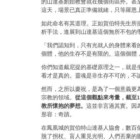
的山達基創始教會就在幾個街區外。甚
這天，場景已真正準備就緒，只等羅恩
如此命名有其道理。正如賀伯特先生所
析手法，進展到山達基這個無所不包的
「我們認知到，只有光就人的身體來看
個體，他的生存不是有限的。這個個體
你們知道戴尼提的基礎原理之一，就是
看才是真的。靈魂是非生存不可的，不
然而，之所以慶祝，是為了一個意義更
宗教的領域。
從這個觀點來考量，截至1
教所懷抱的夢想。
這並非言過其實。因
形容：奇蹟。
在鳳凰城的賀伯特山達基人協會，數百
脫了拐杖、盲人重見光明、人們丟棄的