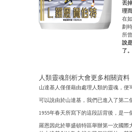
丟
理
在
劃
所
說
了
人類靈魂剖析大會更多相關資料
山達基人僅僅藉由處理人類的靈魂，便
可以說由於山達基，我們已進入了第二
1955年春天所寫下的這段話背後，是
羅恩因此於華盛頓特區舉辦第一次國際大會，