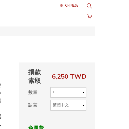
搜尋
捐款
6,250 TWD
索取
發
數量
參
揭
語言
然
以
免運費