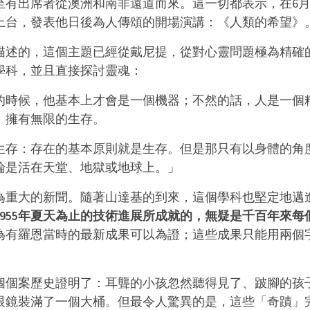
至有出席者從澳洲和南非遠道而來。這一切都表示，在6月
上台，發表他日後為人傳頌的開場演講：《人類的希望》
描述的，這個主題已經從戴尼提，從對心靈問題極為精確
學科，並且直接探討靈魂：
的時候，他基本上才會是一個機器；不然的話，人是一個
，擁有無限的生存。
生存：存在的基本原則就是生存。但是那只有以身體的角
論是活在天堂、地獄或地球上。」
為重大的新聞。隨著山達基的到來，這個學科也堅定地邁
955年夏天為止的技術進展所成就的，無疑是千百年來每
為有羅恩當時的最新成果可以為證；這些成果只能用兩個
個個案歷史證明了：耳聾的小孩忽然聽得見了、跛腳的孩
眼鏡裝滿了一個大桶。但最令人驚異的是，這些「奇蹟」