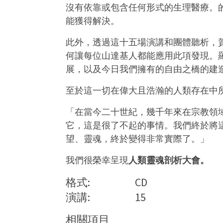
沒有依靠或包含任何形式的生理醫療。
能獲得解決。
此外，透過這十五場演講和團體聽析，
何讓每位山達基人都能應用此項發現。
展，以及今日我們擁有的自由之橋的建
至於這一切在偉大且浩瀚的人類存在中
「在當今二十世紀，幾千年來在宗教領
它，這是很了不起的事情。我們終於將
望、靈魂，終於變得非常實際了。」
我們很榮幸呈現
人類靈魂剖析大會。
格式:
CD
演講:
15
相關項目