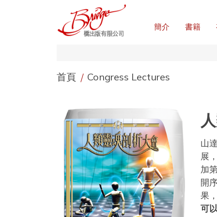
簡介
書籍
首頁
/
Congress Lectures
人
山
展
加
開
果
可