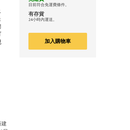
目前符合免運費條件。
及
有存貨
是
24小時內運送。
們
可
加入購物車
現
新建