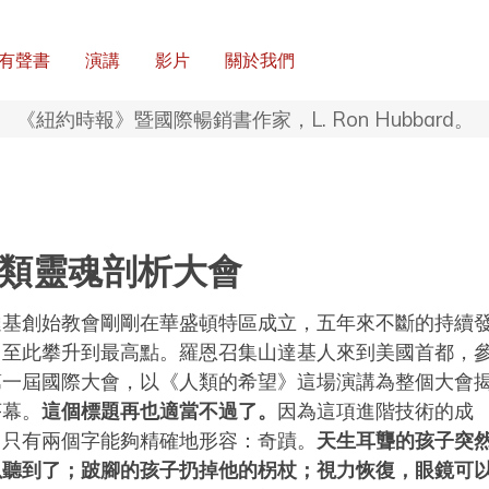
有聲書
演講
影片
關於我們
《紐約時報》暨國際暢銷書作家，L. Ron Hubbard。
類靈魂剖析大會
達基創始教會剛剛在華盛頓特區成立，五年來不斷的持續
，至此攀升到最高點。羅恩召集山達基人來到美國首都，
第一屆國際大會，以《人類的希望》這場演講為整個大會
序幕。
這個標題再也適當不過了。
因為這項進階技術的成
，只有兩個字能夠精確地形容：奇蹟。
天生耳聾的孩子突
以聽到了；跛腳的孩子扔掉他的柺杖；視力恢復，眼鏡可