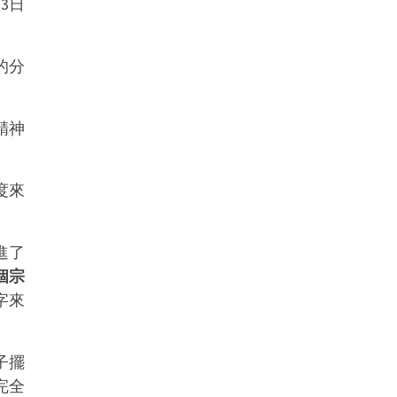
3日
。
的分
精神
度來
進了
個宗
字來
子擺
完全